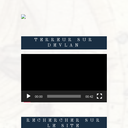
TERREUR SUR
DEVLAN
Lecteur
vidéo
00:00
00:42
RECHERCHER SUR
LE SITE