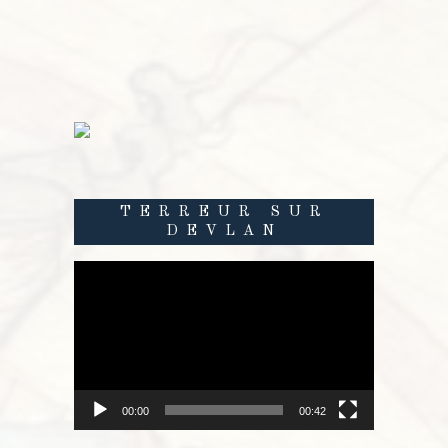
TERREUR SUR
DEVLAN
Lecteur
vidéo
00:00
00:42